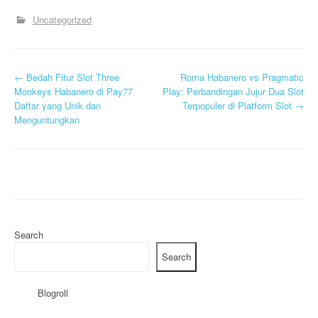
Uncategorized
P
←
Bedah Fitur Slot Three
Roma Habanero vs Pragmatic
Monkeys Habanero di Pay77
Play: Perbandingan Jujur Dua Slot
o
Daftar yang Unik dan
Terpopuler di Platform Slot
→
Menguntungkan
s
t
n
a
v
Search
i
Search
g
Blogroll
a