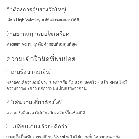
ถ้าต้องการลุ้นรางวัลใหญ่
เลือก High Volatility แต่ต้องวางแผนงบให้ดี
ถ้าอยากสนุกแบบไม่เครียด
Medium Volatility คือคำตอบที่สมดุลที่สุด
ความเข้าใจผิดที่พบบ่อย
1. “เกมร้อน เกมเย็น”
หลายคนคิดว่าเกมมีช่วง “แจก” หรือ “ไม่แจก” แต่จริง ๆ แล้ว RNG ไม่มี
ความจำระยะยาว ทุกการหมุนเป็นอิสระจากกัน
2. “เล่นนานเดี๋ยวต้องได้”
ความจริงคือเวลาไม่เกี่ยวกับผลลัพธ์ในเชิงสถิติ
3. “เปลี่ยนเกมแล้วจะดีกว่า”
บางครั้งเป็นเพียงการเปลี่ยน Volatility ไม่ใช่การเพิ่มโอกาสชนะจริง