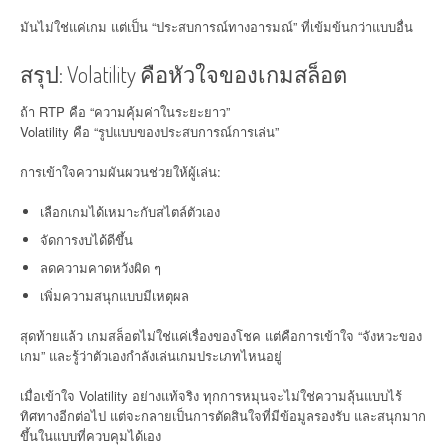
มันไม่ใช่แค่เกม แต่เป็น “ประสบการณ์ทางอารมณ์” ที่เข้มข้นกว่าแบบอื่น
สรุป: Volatility คือหัวใจของเกมสล็อต
ถ้า RTP คือ “ความคุ้มค่าในระยะยาว”
Volatility คือ “รูปแบบของประสบการณ์การเล่น”
การเข้าใจความผันผวนช่วยให้ผู้เล่น:
เลือกเกมได้เหมาะกับสไตล์ตัวเอง
จัดการงบได้ดีขึ้น
ลดความคาดหวังผิด ๆ
เพิ่มความสนุกแบบมีเหตุผล
สุดท้ายแล้ว เกมสล็อตไม่ใช่แค่เรื่องของโชค แต่คือการเข้าใจ “จังหวะของ
เกม” และรู้ว่าตัวเองกำลังเล่นเกมประเภทไหนอยู่
เมื่อเข้าใจ Volatility อย่างแท้จริง ทุกการหมุนจะไม่ใช่ความลุ้นแบบไร้
ทิศทางอีกต่อไป แต่จะกลายเป็นการตัดสินใจที่มีข้อมูลรองรับ และสนุกมาก
ขึ้นในแบบที่ควบคุมได้เอง