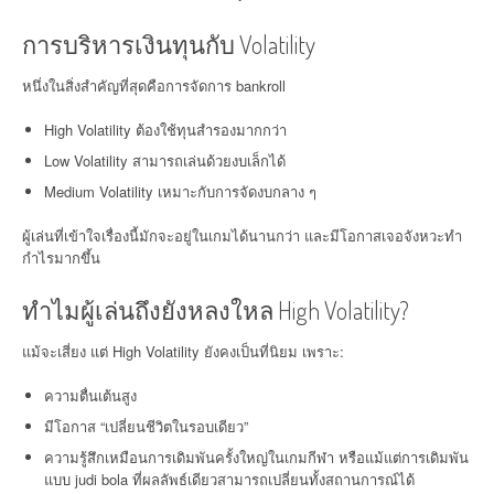
การบริหารเงินทุนกับ Volatility
หนึ่งในสิ่งสำคัญที่สุดคือการจัดการ bankroll
High Volatility ต้องใช้ทุนสำรองมากกว่า
Low Volatility สามารถเล่นด้วยงบเล็กได้
Medium Volatility เหมาะกับการจัดงบกลาง ๆ
ผู้เล่นที่เข้าใจเรื่องนี้มักจะอยู่ในเกมได้นานกว่า และมีโอกาสเจอจังหวะทำ
กำไรมากขึ้น
ทำไมผู้เล่นถึงยังหลงใหล High Volatility?
แม้จะเสี่ยง แต่ High Volatility ยังคงเป็นที่นิยม เพราะ:
ความตื่นเต้นสูง
มีโอกาส “เปลี่ยนชีวิตในรอบเดียว”
ความรู้สึกเหมือนการเดิมพันครั้งใหญ่ในเกมกีฬา หรือแม้แต่การเดิมพัน
แบบ judi bola ที่ผลลัพธ์เดียวสามารถเปลี่ยนทั้งสถานการณ์ได้