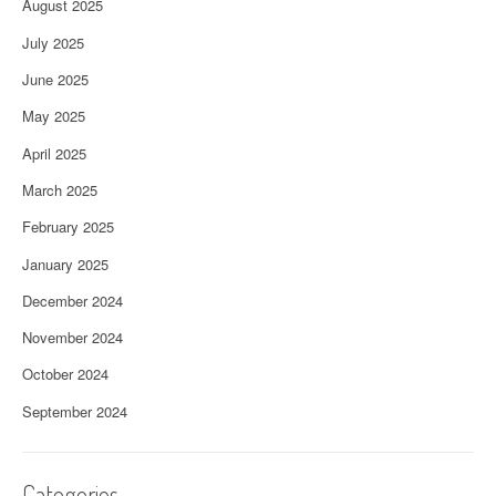
August 2025
July 2025
June 2025
May 2025
April 2025
March 2025
February 2025
January 2025
December 2024
November 2024
October 2024
September 2024
Categories