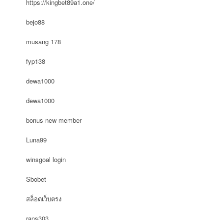
https://kingbet89a1.one/
t
bejo88
i
musang 178
o
fyp138
n
dewa1000
dewa1000
bonus new member
Luna99
winsgoal login
Sbobet
สล็อตเว็บตรง
rans303