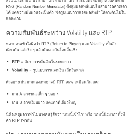
สิ่งนี้ไม่ได้เกี่ยวกับว่าเกม “โกงหรือไม่” เพราะระบบทั้งหมดถูกควบคุมด้วย
RNG (Random Number Generator) ซึ่งสุ่มผลลัพธ์แบบไม่สามารถคาดเดา
ได้ แต่ความผันผวนจะเป็นตัว “จัดรูปแบบการแจกผลลัพธ์” ให้ต่างกันไปใน
แต่ละเกม
ความสัมพันธ์ระหว่าง Volatility และ RTP
หลายคนเข้าใจผิดว่า RTP (Return to Player) และ Volatility เป็นสิ่ง
เดียวกัน แต่จริง ๆ แล้วมันต่างกันโดยสิ้นเชิง
RTP
= อัตราการคืนเงินในระยะยาว
Volatility
= รูปแบบการแจกเงิน (ถี่หรือห่าง)
ตัวอย่างเช่น เกมสองเกมอาจมี RTP 96% เหมือนกัน แต่:
เกม A อาจชนะเล็ก ๆ บ่อย ๆ
เกม B อาจเงียบยาว แต่แตกทีเดียวใหญ่
นี่คือเหตุผลว่าทำไมบางคนรู้สึกว่า “เกมนี้เข้าไว” หรือ “เกมนี้นิ่งมาก” ทั้งที่
ค่า RTP เท่ากัน