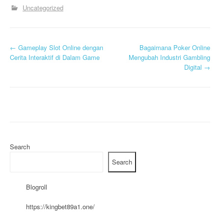
Uncategorized
P
←
Gameplay Slot Online dengan
Bagaimana Poker Online
Cerita Interaktif di Dalam Game
Mengubah Industri Gambling
o
Digital
→
s
t
n
a
Search
v
Search
i
Blogroll
g
a
https://kingbet89a1.one/