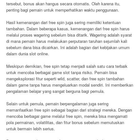
tersebut, bonus akan hangus secara otomatis. Oleh karena itu,
penting bagi pemain untuk memperhatikan waktu penggunaan.
Hasil kemenangan dari free spin juga sering memiliki ketentuan
tambahan. Dalam beberapa kasus, kemenangan dari free spin harus
melalui proses wagering sebelum bisa ditarik. Wagering adalah syarat
di mana pemain harus melakukan perputaran taruhan sejumlah kali
sebelum dana bisa dicairkan. Ini adalah bagian dari kebijakan umum
dalam dunia slot online.
Meskipun demikian, free spin tetap menjadi salah satu cara terbaik
untuk mencoba berbagai game slot tanpa risiko. Pemain bisa
mengeksplorasi fitur seperti wild, scatter, dan free spin tambahan
dalam game tanpa harus mengeluarkan modal sendiri. Ini memberikan
pengalaman belajar yang sangat berguna bagi pemula.
Selain untuk pemula, pemain berpengalaman juga sering
memanfaatkan free spin sebagai bagian dari strategi mereka. Dengan
mencoba berbagai game melalui free spin, mereka bisa mengamati
pola permainan, volatilitas, dan fitur bonus sebelum memutuskan
untuk bermain lebih serius.