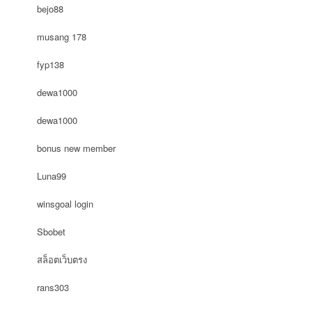
t
bejo88
i
musang 178
o
fyp138
n
dewa1000
dewa1000
bonus new member
Luna99
winsgoal login
Sbobet
สล็อตเว็บตรง
rans303