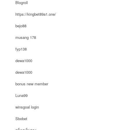
i
Blogroll
g
https://kingbet89a1.one/
a
bejo88
t
musang 178
i
fyp138
o
dewa1000
n
dewa1000
bonus new member
Luna99
winsgoal login
Sbobet