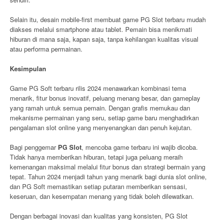
Selain itu, desain mobile-first membuat game PG Slot terbaru mudah
diakses melalui smartphone atau tablet. Pemain bisa menikmati
hiburan di mana saja, kapan saja, tanpa kehilangan kualitas visual
atau performa permainan.
Kesimpulan
Game PG Soft terbaru rilis 2024 menawarkan kombinasi tema
menarik, fitur bonus inovatif, peluang menang besar, dan gameplay
yang ramah untuk semua pemain. Dengan grafis memukau dan
mekanisme permainan yang seru, setiap game baru menghadirkan
pengalaman slot online yang menyenangkan dan penuh kejutan.
Bagi penggemar
PG Slot
, mencoba game terbaru ini wajib dicoba.
Tidak hanya memberikan hiburan, tetapi juga peluang meraih
kemenangan maksimal melalui fitur bonus dan strategi bermain yang
tepat. Tahun 2024 menjadi tahun yang menarik bagi dunia slot online,
dan PG Soft memastikan setiap putaran memberikan sensasi,
keseruan, dan kesempatan menang yang tidak boleh dilewatkan.
Dengan berbagai inovasi dan kualitas yang konsisten, PG Slot