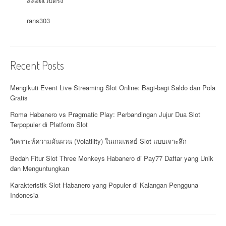
สล็อตเว็บตรง
rans303
Recent Posts
Mengikuti Event Live Streaming Slot Online: Bagi-bagi Saldo dan Pola
Gratis
Roma Habanero vs Pragmatic Play: Perbandingan Jujur Dua Slot
Terpopuler di Platform Slot
วิเคราะห์ความผันผวน (Volatility) ในเกมเพลย์ Slot แบบเจาะลึก
Bedah Fitur Slot Three Monkeys Habanero di Pay77 Daftar yang Unik
dan Menguntungkan
Karakteristik Slot Habanero yang Populer di Kalangan Pengguna
Indonesia