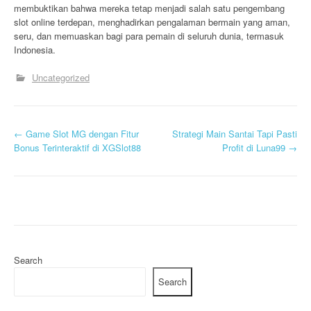
membuktikan bahwa mereka tetap menjadi salah satu pengembang
slot online terdepan, menghadirkan pengalaman bermain yang aman,
seru, dan memuaskan bagi para pemain di seluruh dunia, termasuk
Indonesia.
Uncategorized
P
←
Game Slot MG dengan Fitur
Strategi Main Santai Tapi Pasti
Bonus Terinteraktif di XGSlot88
Profit di Luna99
→
o
s
t
n
a
Search
Search
v