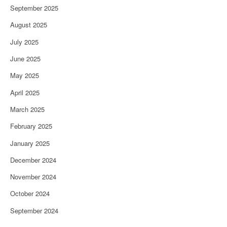
September 2025
August 2025
July 2025
June 2025
May 2025
April 2025
March 2025
February 2025
January 2025
December 2024
November 2024
October 2024
September 2024