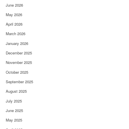
June 2026
May 2026
April 2026
March 2026
January 2026
December 2025
November 2025
October 2025
September 2025
August 2025
July 2025
June 2025
May 2025