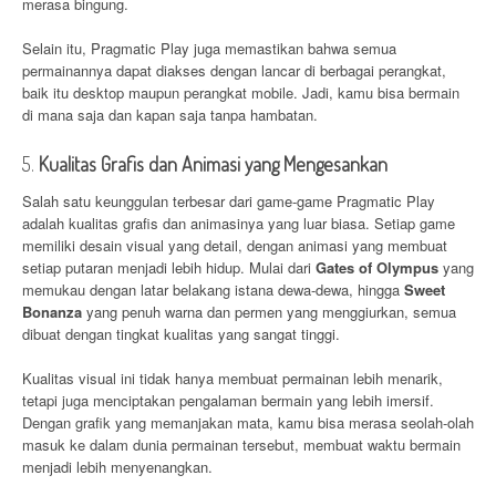
merasa bingung.
Selain itu, Pragmatic Play juga memastikan bahwa semua
permainannya dapat diakses dengan lancar di berbagai perangkat,
baik itu desktop maupun perangkat mobile. Jadi, kamu bisa bermain
di mana saja dan kapan saja tanpa hambatan.
5.
Kualitas Grafis dan Animasi yang Mengesankan
Salah satu keunggulan terbesar dari game-game Pragmatic Play
adalah kualitas grafis dan animasinya yang luar biasa. Setiap game
memiliki desain visual yang detail, dengan animasi yang membuat
setiap putaran menjadi lebih hidup. Mulai dari
Gates of Olympus
yang
memukau dengan latar belakang istana dewa-dewa, hingga
Sweet
Bonanza
yang penuh warna dan permen yang menggiurkan, semua
dibuat dengan tingkat kualitas yang sangat tinggi.
Kualitas visual ini tidak hanya membuat permainan lebih menarik,
tetapi juga menciptakan pengalaman bermain yang lebih imersif.
Dengan grafik yang memanjakan mata, kamu bisa merasa seolah-olah
masuk ke dalam dunia permainan tersebut, membuat waktu bermain
menjadi lebih menyenangkan.