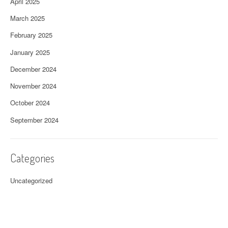
April 2025
March 2025
February 2025
January 2025
December 2024
November 2024
October 2024
September 2024
Categories
Uncategorized