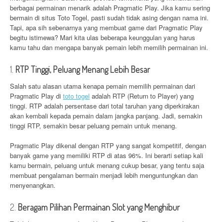
berbagai permainan menarik adalah Pragmatic Play. Jika kamu sering
bermain di situs Toto Togel, pasti sudah tidak asing dengan nama ini.
Tapi, apa sih sebenarnya yang membuat game dari Pragmatic Play
begitu istimewa? Mari kita ulas beberapa keunggulan yang harus
kamu tahu dan mengapa banyak pemain lebih memilih permainan ini.
1.
RTP Tinggi, Peluang Menang Lebih Besar
Salah satu alasan utama kenapa pemain memilih permainan dari
Pragmatic Play di
toto togel
adalah RTP (Return to Player) yang
tinggi. RTP adalah persentase dari total taruhan yang diperkirakan
akan kembali kepada pemain dalam jangka panjang. Jadi, semakin
tinggi RTP, semakin besar peluang pemain untuk menang.
Pragmatic Play dikenal dengan RTP yang sangat kompetitif, dengan
banyak game yang memiliki RTP di atas 96%. Ini berarti setiap kali
kamu bermain, peluang untuk menang cukup besar, yang tentu saja
membuat pengalaman bermain menjadi lebih menguntungkan dan
menyenangkan.
2.
Beragam Pilihan Permainan Slot yang Menghibur