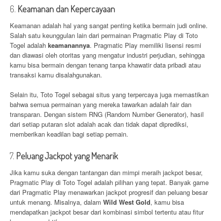
6.
Keamanan dan Kepercayaan
Keamanan adalah hal yang sangat penting ketika bermain judi online.
Salah satu keunggulan lain dari permainan Pragmatic Play di Toto
Togel adalah
keamanannya
. Pragmatic Play memiliki lisensi resmi
dan diawasi oleh otoritas yang mengatur industri perjudian, sehingga
kamu bisa bermain dengan tenang tanpa khawatir data pribadi atau
transaksi kamu disalahgunakan.
Selain itu, Toto Togel sebagai situs yang terpercaya juga memastikan
bahwa semua permainan yang mereka tawarkan adalah fair dan
transparan. Dengan sistem RNG (Random Number Generator), hasil
dari setiap putaran slot adalah acak dan tidak dapat diprediksi,
memberikan keadilan bagi setiap pemain.
7.
Peluang Jackpot yang Menarik
Jika kamu suka dengan tantangan dan mimpi meraih jackpot besar,
Pragmatic Play di Toto Togel adalah pilihan yang tepat. Banyak game
dari Pragmatic Play menawarkan jackpot progresif dan peluang besar
untuk menang. Misalnya, dalam
Wild West Gold
, kamu bisa
mendapatkan jackpot besar dari kombinasi simbol tertentu atau fitur