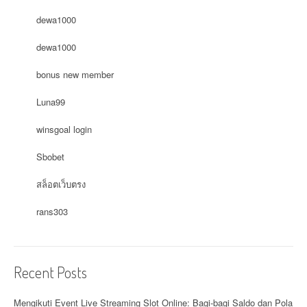
n
dewa1000
dewa1000
bonus new member
Luna99
winsgoal login
Sbobet
สล็อตเว็บตรง
rans303
Recent Posts
Mengikuti Event Live Streaming Slot Online: Bagi-bagi Saldo dan Pola