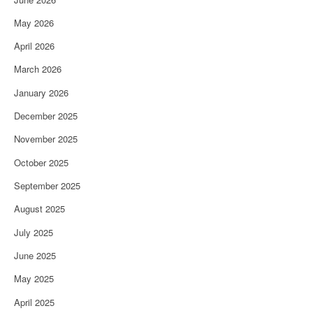
May 2026
April 2026
March 2026
January 2026
December 2025
November 2025
October 2025
September 2025
August 2025
July 2025
June 2025
May 2025
April 2025