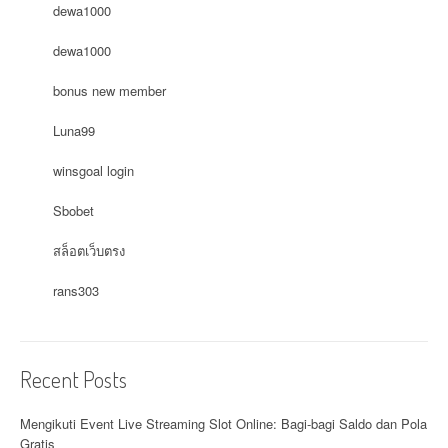
n
dewa1000
dewa1000
bonus new member
Luna99
winsgoal login
Sbobet
สล็อตเว็บตรง
rans303
Recent Posts
Mengikuti Event Live Streaming Slot Online: Bagi-bagi Saldo dan Pola
Gratis