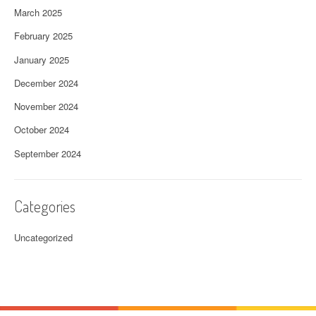
March 2025
February 2025
January 2025
December 2024
November 2024
October 2024
September 2024
Categories
Uncategorized