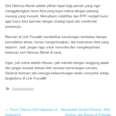
Slot Harimau Merah adalah pilihan tepat bagi pemain yang ingin
menggabungkan tema Asia yang kaya makna dengan peluang
menang yang menarik. Memahami volatilitas dan RTP menjadi kunci
agar kamu bisa bermain dengan strategi tepat dan menikmati
prosesnya.
Bermain di Link Forza88 memberikan keuntungan tambahan berupa
kemudahan akses, bonus menguntungkan, dan keamanan data yang
terjamin. Jadi, jangan ragu untuk mencoba dan mengeksplorasi
keseruan slot Harimau Merah di sana.
Ingat, judi online adalah hiburan, jadi mainlah dengan tanggung jawab
dan jangan sampai terbuai oleh sensasi kemenangan semata.
Selamat bermain dan semoga keberuntungan selalu menyertai setiap
langkahmu di Link Forza88!
Uncategorized
P
←
Forum Diskusi Slot Habanero di
Membedah Simbol Khusus: Wild,
Sultanking
Scatter, dan Bonus di Provider