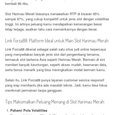
kembali 96 ribu.
Slot Harimau Merah biasanya menawarkan RTP di kisaran 95%
sampai 97%, yang cukup kompetitif untuk jenis slot dengan volatilitas
tinggi. Ini artinya peluang kamu mendapatkan kemenangan besar
tetap terjaga, asalkan tahu cara memainkannya dengan benar.
Link Forza88: Platform Ideal untuk Main Slot Harimau Merah
Link Forza88 dikenal sebagai salah satu situs judi online terpercaya
yang menyediakan banyak jenis slot dari pengembang ternama,
termasuk slot bertema Asia seperti Harimau Merah. Bermain di sini
memberi banyak keuntungan, seperti akses mudah, keamanan data,
serta bonus menarik yang bisa meningkatkan modal bermain kamu.
Selain itu, Link Forza88 punya layanan customer service responsif
yang siap membantu jika ada masalah teknis. Jadi, kamu bisa fokus
menikmati permainan tanpa gangguan.
Tips Maksimalkan Peluang Menang di Slot Harimau Merah
Pahami Pola Volatilitas